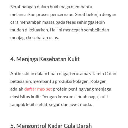
Serat pangan dalam buah naga membantu
melancarkan proses pencernaan. Serat bekerja dengan
cara menambah massa pada feses sehingga lebih
mudah dikeluarkan. Hal ini mencegah sembelit dan
menjaga kesehatan usus.
4. Menjaga Kesehatan Kulit
Antioksidan dalam buah naga, terutama vitamin C dan
betasianin, membantu produksi kolagen. Kolagen
adalah
daftar maxbet
protein penting yang menjaga
elastisitas kulit. Dengan konsumsi buah naga, kulit
tampak lebih sehat, segar, dan awet muda.
5. Mengontrol Kadar Gula Darah