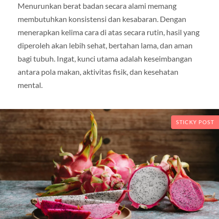
Menurunkan berat badan secara alami memang
membutuhkan konsistensi dan kesabaran. Dengan
menerapkan kelima cara di atas secara rutin, hasil yang
diperoleh akan lebih sehat, bertahan lama, dan aman
bagi tubuh. Ingat, kunci utama adalah keseimbangan
antara pola makan, aktivitas fisik, dan kesehatan
mental.
STICKY POST