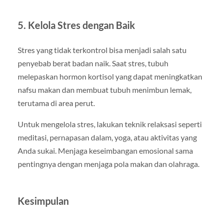
5. Kelola Stres dengan Baik
Stres yang tidak terkontrol bisa menjadi salah satu
penyebab berat badan naik. Saat stres, tubuh
melepaskan hormon kortisol yang dapat meningkatkan
nafsu makan dan membuat tubuh menimbun lemak,
terutama di area perut.
Untuk mengelola stres, lakukan teknik relaksasi seperti
meditasi, pernapasan dalam, yoga, atau aktivitas yang
Anda sukai. Menjaga keseimbangan emosional sama
pentingnya dengan menjaga pola makan dan olahraga.
Kesimpulan