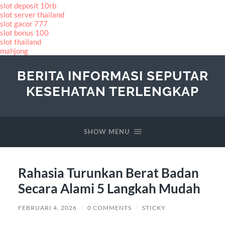
slot deposit 10rb
slot server thailand
slot gacor 777
slot bonus 100
slot thailand
mahjong
BERITA INFORMASI SEPUTAR
KESEHATAN TERLENGKAP
SHOW MENU
Rahasia Turunkan Berat Badan
Secara Alami 5 Langkah Mudah
FEBRUARI 4, 2026
/
0 COMMENTS
/
STICKY