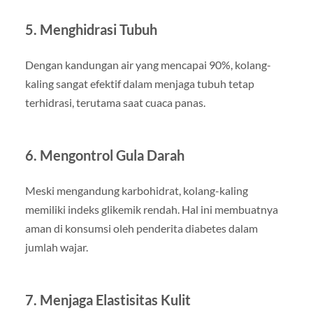
5. Menghidrasi Tubuh
Dengan kandungan air yang mencapai 90%, kolang-
kaling sangat efektif dalam menjaga tubuh tetap
terhidrasi, terutama saat cuaca panas.
6. Mengontrol Gula Darah
Meski mengandung karbohidrat, kolang-kaling
memiliki indeks glikemik rendah. Hal ini membuatnya
aman di konsumsi oleh penderita diabetes dalam
jumlah wajar.
7. Menjaga Elastisitas Kulit