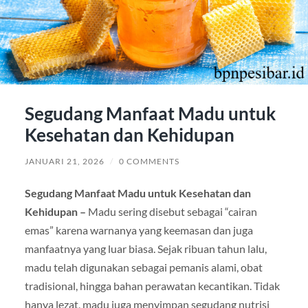
Segudang Manfaat Madu untuk
Kesehatan dan Kehidupan
JANUARI 21, 2026
/
0 COMMENTS
Segudang Manfaat Madu untuk Kesehatan dan
Kehidupan –
Madu sering disebut sebagai “cairan
emas” karena warnanya yang keemasan dan juga
manfaatnya yang luar biasa. Sejak ribuan tahun lalu,
madu telah digunakan sebagai pemanis alami, obat
tradisional, hingga bahan perawatan kecantikan. Tidak
hanya lezat, madu juga menyimpan segudang nutrisi