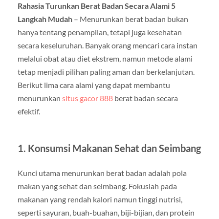
Rahasia Turunkan Berat Badan Secara Alami 5
Langkah Mudah
– Menurunkan berat badan bukan
hanya tentang penampilan, tetapi juga kesehatan
secara keseluruhan. Banyak orang mencari cara instan
melalui obat atau diet ekstrem, namun metode alami
tetap menjadi pilihan paling aman dan berkelanjutan.
Berikut lima cara alami yang dapat membantu
menurunkan
situs gacor 888
berat badan secara
efektif.
1. Konsumsi Makanan Sehat dan Seimbang
Kunci utama menurunkan berat badan adalah pola
makan yang sehat dan seimbang. Fokuslah pada
makanan yang rendah kalori namun tinggi nutrisi,
seperti sayuran, buah-buahan, biji-bijian, dan protein