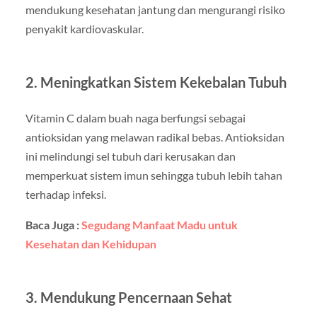
mendukung kesehatan jantung dan mengurangi risiko
penyakit kardiovaskular.
2. Meningkatkan Sistem Kekebalan Tubuh
Vitamin C dalam buah naga berfungsi sebagai
antioksidan yang melawan radikal bebas. Antioksidan
ini melindungi sel tubuh dari kerusakan dan
memperkuat sistem imun sehingga tubuh lebih tahan
terhadap infeksi.
Baca Juga :
Segudang Manfaat Madu untuk
Kesehatan dan Kehidupan
3. Mendukung Pencernaan Sehat