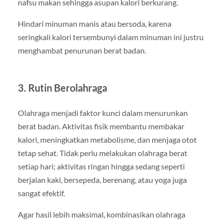
nafsu makan sehingga asupan kalori berkurang.
Hindari minuman manis atau bersoda, karena
seringkali kalori tersembunyi dalam minuman ini justru
menghambat penurunan berat badan.
3. Rutin Berolahraga
Olahraga menjadi faktor kunci dalam menurunkan
berat badan. Aktivitas fisik membantu membakar
kalori, meningkatkan metabolisme, dan menjaga otot
tetap sehat. Tidak perlu melakukan olahraga berat
setiap hari; aktivitas ringan hingga sedang seperti
berjalan kaki, bersepeda, berenang, atau yoga juga
sangat efektif.
Agar hasil lebih maksimal, kombinasikan olahraga