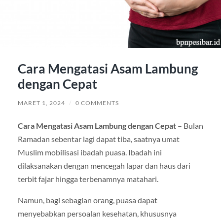
Cara Mengatasi Asam Lambung
dengan Cepat
MARET 1, 2024
/
0 COMMENTS
Cara Mengatasi Asam Lambung dengan Cepat
– Bulan
Ramadan sebentar lagi dapat tiba, saatnya umat
Muslim mobilisasi ibadah puasa. Ibadah ini
dilaksanakan dengan mencegah lapar dan haus dari
terbit fajar hingga terbenamnya matahari.
Namun, bagi sebagian orang, puasa dapat
menyebabkan persoalan kesehatan, khususnya