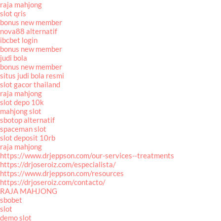
raja mahjong
slot qris
bonus new member
nova88 alternatif
ibcbet login
bonus new member
judi bola
bonus new member
situs judi bola resmi
slot gacor thailand
raja mahjong
slot depo 10k
mahjong slot
sbotop alternatif
spaceman slot
slot deposit 10rb
raja mahjong
https://www.drjeppson.com/our-services--treatments
https://drjoseroiz.com/especialista/
https://www.drjeppson.com/resources
https://drjoseroiz.com/contacto/
RAJA MAHJONG
sbobet
slot
demo slot