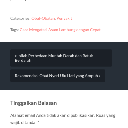
Categories:
Obat-Obatan
,
Penyakit
Tags:
Cara Mengatasi Asam Lambung dengan Cepat
« Inilah Perbedaan Muntah Darah dan Batuk
Berdarah
Rekomendasi Obat Nyeri Ulu Hati yang Ampuh »
Tinggalkan Balasan
Alamat email Anda tidak akan dipublikasikan.
Ruas yang
wajib ditandai
*