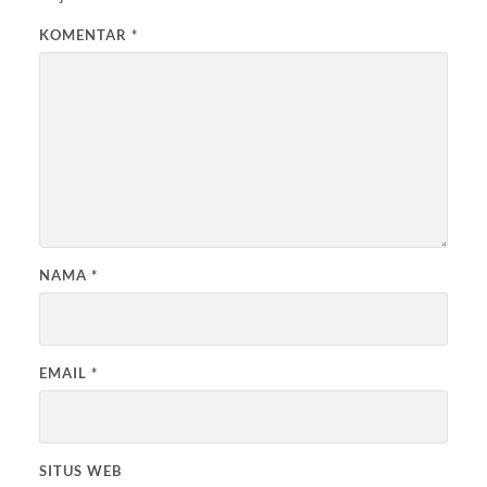
KOMENTAR
*
NAMA
*
EMAIL
*
SITUS WEB