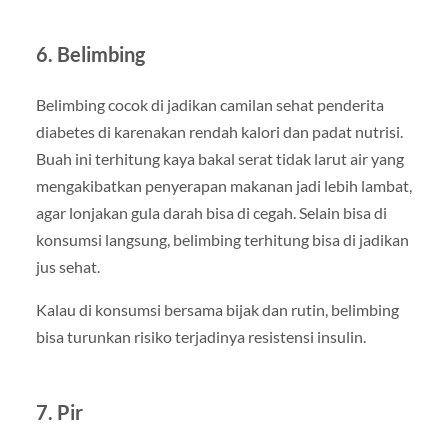
6. Belimbing
Belimbing cocok di jadikan camilan sehat penderita
diabetes di karenakan rendah kalori dan padat nutrisi.
Buah ini terhitung kaya bakal serat tidak larut air yang
mengakibatkan penyerapan makanan jadi lebih lambat,
agar lonjakan gula darah bisa di cegah. Selain bisa di
konsumsi langsung, belimbing terhitung bisa di jadikan
jus sehat.
Kalau di konsumsi bersama bijak dan rutin, belimbing
bisa turunkan risiko terjadinya resistensi insulin.
7. Pir