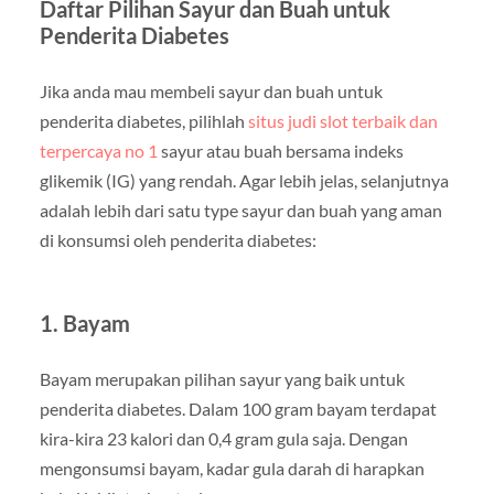
Daftar Pilihan Sayur dan Buah untuk
Penderita Diabetes
Jika anda mau membeli sayur dan buah untuk
penderita diabetes, pilihlah
situs judi slot terbaik dan
terpercaya no 1
sayur atau buah bersama indeks
glikemik (IG) yang rendah. Agar lebih jelas, selanjutnya
adalah lebih dari satu type sayur dan buah yang aman
di konsumsi oleh penderita diabetes:
1. Bayam
Bayam merupakan pilihan sayur yang baik untuk
penderita diabetes. Dalam 100 gram bayam terdapat
kira-kira 23 kalori dan 0,4 gram gula saja. Dengan
mengonsumsi bayam, kadar gula darah di harapkan