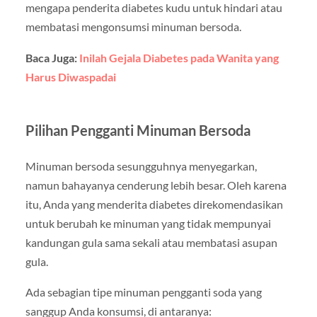
mengapa penderita diabetes kudu untuk hindari atau
membatasi mengonsumsi minuman bersoda.
Baca Juga:
Inilah Gejala Diabetes pada Wanita yang
Harus Diwaspadai
Pilihan Pengganti Minuman Bersoda
Minuman bersoda sesungguhnya menyegarkan,
namun bahayanya cenderung lebih besar. Oleh karena
itu, Anda yang menderita diabetes direkomendasikan
untuk berubah ke minuman yang tidak mempunyai
kandungan gula sama sekali atau membatasi asupan
gula.
Ada sebagian tipe minuman pengganti soda yang
sanggup Anda konsumsi, di antaranya: