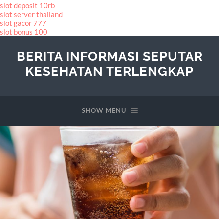
slot deposit 10rb
slot server thailand
slot gacor 777
slot bonus 100
BERITA INFORMASI SEPUTAR
KESEHATAN TERLENGKAP
SHOW MENU