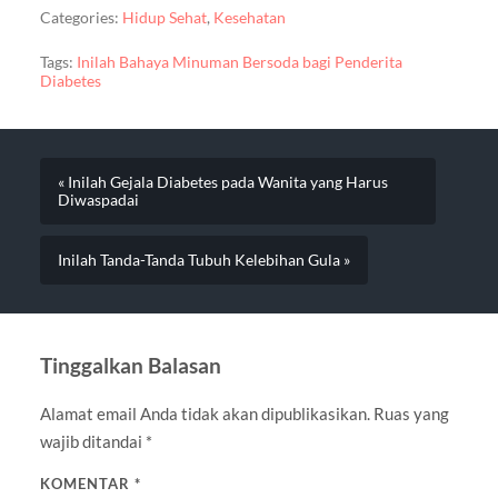
Categories:
Hidup Sehat
,
Kesehatan
Tags:
Inilah Bahaya Minuman Bersoda bagi Penderita
Diabetes
« Inilah Gejala Diabetes pada Wanita yang Harus
Diwaspadai
Inilah Tanda-Tanda Tubuh Kelebihan Gula »
Tinggalkan Balasan
Alamat email Anda tidak akan dipublikasikan.
Ruas yang
wajib ditandai
*
KOMENTAR
*