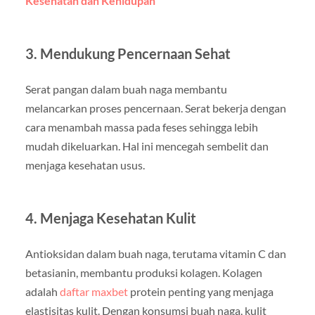
Kesehatan dan Kehidupan
3. Mendukung Pencernaan Sehat
Serat pangan dalam buah naga membantu
melancarkan proses pencernaan. Serat bekerja dengan
cara menambah massa pada feses sehingga lebih
mudah dikeluarkan. Hal ini mencegah sembelit dan
menjaga kesehatan usus.
4. Menjaga Kesehatan Kulit
Antioksidan dalam buah naga, terutama vitamin C dan
betasianin, membantu produksi kolagen. Kolagen
adalah
daftar maxbet
protein penting yang menjaga
elastisitas kulit. Dengan konsumsi buah naga, kulit