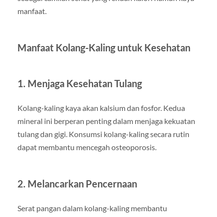
manfaat.
Manfaat Kolang-Kaling untuk Kesehatan
1. Menjaga Kesehatan Tulang
Kolang-kaling kaya akan kalsium dan fosfor. Kedua
mineral ini berperan penting dalam menjaga kekuatan
tulang dan gigi. Konsumsi kolang-kaling secara rutin
dapat membantu mencegah osteoporosis.
2. Melancarkan Pencernaan
Serat pangan dalam kolang-kaling membantu