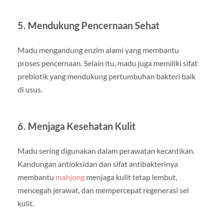
5. Mendukung Pencernaan Sehat
Madu mengandung enzim alami yang membantu
proses pencernaan. Selain itu, madu juga memiliki sifat
prebiotik yang mendukung pertumbuhan bakteri baik
di usus.
6. Menjaga Kesehatan Kulit
Madu sering digunakan dalam perawatan kecantikan.
Kandungan antioksidan dan sifat antibakterinya
membantu
mahjong
menjaga kulit tetap lembut,
mencegah jerawat, dan mempercepat regenerasi sel
kulit.