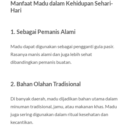
Manfaat Madu dalam Kehidupan Sehari-
Hari
1. Sebagai Pemanis Alami
Madu dapat digunakan sebagai pengganti gula pasir.
Rasanya manis alami dan juga lebih sehat
dibandingkan pemanis buatan.
2. Bahan Olahan Tradisional
Di banyak daerah, madu dijadikan bahan utama dalam
minuman tradisional, jamu, atau makanan khas. Madu
juga sering digunakan dalam ritual kesehatan dan
kecantikan.