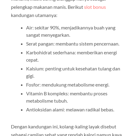
pelengkap makanan manis. Berikut
slot bonus
kandungan utamanya:
Air: sekitar 90%, menjadikannya buah yang
sangat menyegarkan.
Serat pangan: membantu sistem pencernaan.
Karbohidrat sederhana: memberikan energi
cepat.
Kalsium: penting untuk kesehatan tulang dan
gigi.
Fosfor: mendukung metabolisme energi.
Vitamin B kompleks: membantu proses
metabolisme tubuh.
Antioksidan alami: melawan radikal bebas.
Dengan kandungan ini, kolang-kaling layak disebut
sebagai camilan sehat yang rendah kalori namun kaya