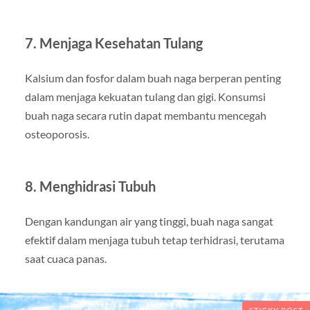
7. Menjaga Kesehatan Tulang
Kalsium dan fosfor dalam buah naga berperan penting
dalam menjaga kekuatan tulang dan gigi. Konsumsi
buah naga secara rutin dapat membantu mencegah
osteoporosis.
8. Menghidrasi Tubuh
Dengan kandungan air yang tinggi, buah naga sangat
efektif dalam menjaga tubuh tetap terhidrasi, terutama
saat cuaca panas.