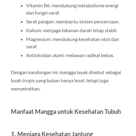
Vitamin B6: mendukung metabolisme energi
dan fungsi saraf.
Serat pangan: membantu sistem pencernaan.
Kalium: menjaga tekanan darah tetap stabil.
Magnesium: mendukung kesehatan otot dan
saraf.
Antioksidan alami: melawan radikal bebas.
Dengan kandungan ini, mangga layak disebut sebagai
buah tropis yang bukan hanya lezat, tetapi juga
menyehatkan.
Manfaat Mangga untuk Kesehatan Tubuh
1. Menjaga Kesehatan Jantung