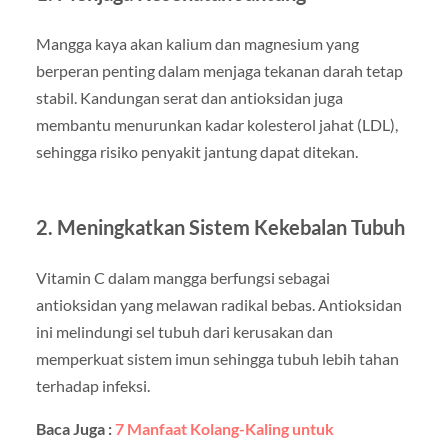
Mangga kaya akan kalium dan magnesium yang
berperan penting dalam menjaga tekanan darah tetap
stabil. Kandungan serat dan antioksidan juga
membantu menurunkan kadar kolesterol jahat (LDL),
sehingga risiko penyakit jantung dapat ditekan.
2. Meningkatkan Sistem Kekebalan Tubuh
Vitamin C dalam mangga berfungsi sebagai
antioksidan yang melawan radikal bebas. Antioksidan
ini melindungi sel tubuh dari kerusakan dan
memperkuat sistem imun sehingga tubuh lebih tahan
terhadap infeksi.
Baca Juga :
7 Manfaat Kolang-Kaling untuk