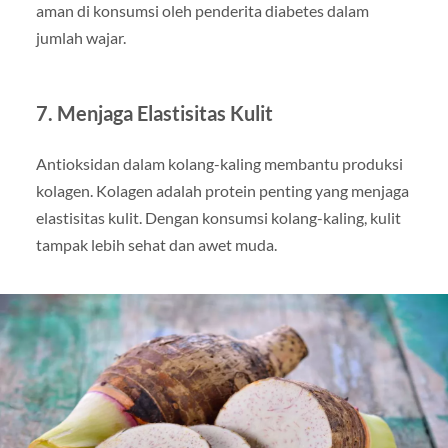
aman di konsumsi oleh penderita diabetes dalam
jumlah wajar.
7. Menjaga Elastisitas Kulit
Antioksidan dalam kolang-kaling membantu produksi
kolagen. Kolagen adalah protein penting yang menjaga
elastisitas kulit. Dengan konsumsi kolang-kaling, kulit
tampak lebih sehat dan awet muda.