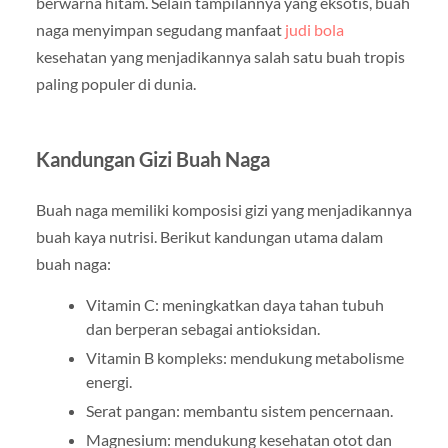
berwarna hitam. Selain tampilannya yang eksotis, buah
naga menyimpan segudang manfaat
judi bola
kesehatan yang menjadikannya salah satu buah tropis
paling populer di dunia.
Kandungan Gizi Buah Naga
Buah naga memiliki komposisi gizi yang menjadikannya
buah kaya nutrisi. Berikut kandungan utama dalam
buah naga:
Vitamin C: meningkatkan daya tahan tubuh
dan berperan sebagai antioksidan.
Vitamin B kompleks: mendukung metabolisme
energi.
Serat pangan: membantu sistem pencernaan.
Magnesium: mendukung kesehatan otot dan