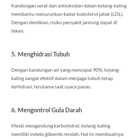
Kandungan serat dan antioksidan dalam kolang-kaling
membantu menurunkan kadar kolesterol jahat (LDL).
Dengan demikian, risiko penyakit jantung dapat di
tekan.
5. Menghidrasi Tubuh
Dengan kandungan air yang mencapai 90%, kolang-
kaling sangat efektif dalam menjaga tubuh tetap
terhidrasi, terutama saat cuaca panas.
6. Mengontrol Gula Darah
Meski mengandung karbohidrat, kolang-kaling
memiliki indeks glikemik rendah. Hal ini membuatnya