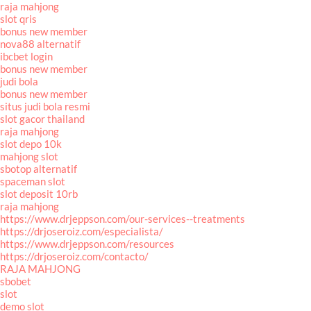
raja mahjong
slot qris
bonus new member
nova88 alternatif
ibcbet login
bonus new member
judi bola
bonus new member
situs judi bola resmi
slot gacor thailand
raja mahjong
slot depo 10k
mahjong slot
sbotop alternatif
spaceman slot
slot deposit 10rb
raja mahjong
https://www.drjeppson.com/our-services--treatments
https://drjoseroiz.com/especialista/
https://www.drjeppson.com/resources
https://drjoseroiz.com/contacto/
RAJA MAHJONG
sbobet
slot
demo slot