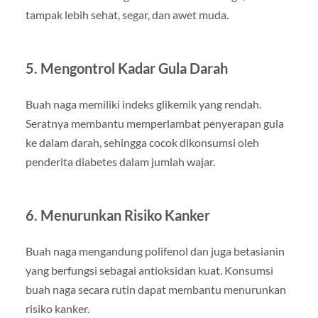
tampak lebih sehat, segar, dan awet muda.
5. Mengontrol Kadar Gula Darah
Buah naga memiliki indeks glikemik yang rendah.
Seratnya membantu memperlambat penyerapan gula
ke dalam darah, sehingga cocok dikonsumsi oleh
penderita diabetes dalam jumlah wajar.
6. Menurunkan Risiko Kanker
Buah naga mengandung polifenol dan juga betasianin
yang berfungsi sebagai antioksidan kuat. Konsumsi
buah naga secara rutin dapat membantu menurunkan
risiko kanker.