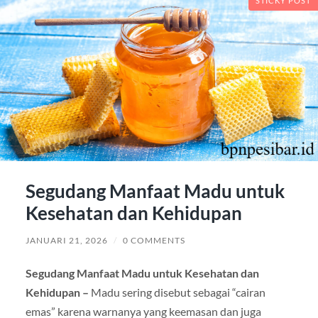
STICKY POST
Segudang Manfaat Madu untuk
Kesehatan dan Kehidupan
JANUARI 21, 2026
/
0 COMMENTS
Segudang Manfaat Madu untuk Kesehatan dan
Kehidupan –
Madu sering disebut sebagai “cairan
emas” karena warnanya yang keemasan dan juga