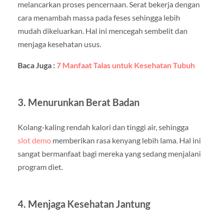
melancarkan proses pencernaan. Serat bekerja dengan
cara menambah massa pada feses sehingga lebih
mudah dikeluarkan. Hal ini mencegah sembelit dan
menjaga kesehatan usus.
Baca Juga :
7 Manfaat Talas untuk Kesehatan Tubuh
3. Menurunkan Berat Badan
Kolang-kaling rendah kalori dan tinggi air, sehingga
slot demo
memberikan rasa kenyang lebih lama. Hal ini
sangat bermanfaat bagi mereka yang sedang menjalani
program diet.
4. Menjaga Kesehatan Jantung