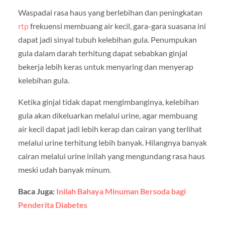
Waspadai rasa haus yang berlebihan dan peningkatan
rtp
frekuensi membuang air kecil, gara-gara suasana ini
dapat jadi sinyal tubuh kelebihan gula. Penumpukan
gula dalam darah terhitung dapat sebabkan ginjal
bekerja lebih keras untuk menyaring dan menyerap
kelebihan gula.
Ketika ginjal tidak dapat mengimbanginya, kelebihan
gula akan dikeluarkan melalui urine, agar membuang
air kecil dapat jadi lebih kerap dan cairan yang terlihat
melalui urine terhitung lebih banyak. Hilangnya banyak
cairan melalui urine inilah yang mengundang rasa haus
meski udah banyak minum.
Baca Juga:
Inilah Bahaya Minuman Bersoda bagi
Penderita Diabetes