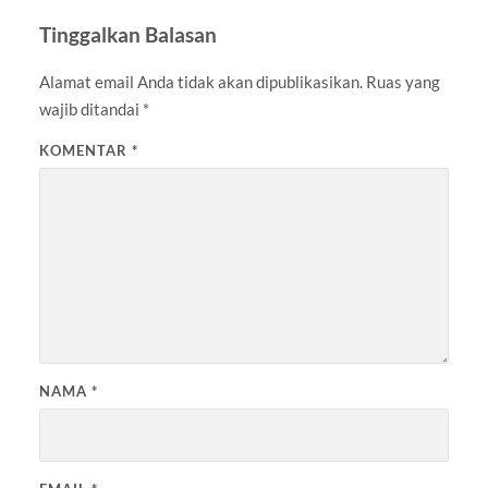
Tinggalkan Balasan
Alamat email Anda tidak akan dipublikasikan.
Ruas yang
wajib ditandai
*
KOMENTAR
*
NAMA
*