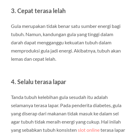
3. Cepat terasa lelah
Gula merupakan tidak benar satu sumber energi bagi
tubuh. Namun, kandungan gula yang tinggi dalam
darah dapat mengganggu kekuatan tubuh dalam
memproduksi gula jadi energi. Akibatnya, tubuh akan
lemas dan cepat lelah.
4. Selalu terasa lapar
Tanda tubuh kelebihan gula sesudah itu adalah
selamanya terasa lapar. Pada penderita diabetes, gula
yang diserap dari makanan tidak masuk ke dalam sel
agar tubuh tidak meraih energi yang cukup. Hal inilah
yang sebabkan tubuh konsisten
slot online
terasa lapar