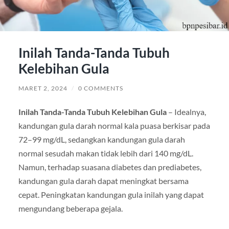
Inilah Tanda-Tanda Tubuh
Kelebihan Gula
MARET 2, 2024
/
0 COMMENTS
Inilah Tanda-Tanda Tubuh Kelebihan Gula
– Idealnya,
kandungan gula darah normal kala puasa berkisar pada
72–99 mg/dL, sedangkan kandungan gula darah
normal sesudah makan tidak lebih dari 140 mg/dL.
Namun, terhadap suasana diabetes dan prediabetes,
kandungan gula darah dapat meningkat bersama
cepat. Peningkatan kandungan gula inilah yang dapat
mengundang beberapa gejala.