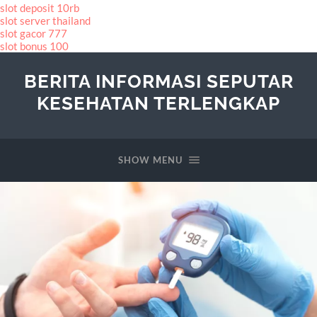
slot deposit 10rb
slot server thailand
slot gacor 777
slot bonus 100
BERITA INFORMASI SEPUTAR
KESEHATAN TERLENGKAP
SHOW MENU