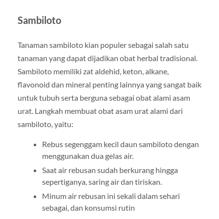
Sambiloto
Tanaman sambiloto kian populer sebagai salah satu
tanaman yang dapat dijadikan obat herbal tradisional.
Sambiloto memiliki zat aldehid, keton, alkane,
flavonoid dan mineral penting lainnya yang sangat baik
untuk tubuh serta berguna sebagai obat alami asam
urat. Langkah membuat obat asam urat alami dari
sambiloto, yaitu:
Rebus segenggam kecil daun sambiloto dengan
menggunakan dua gelas air.
Saat air rebusan sudah berkurang hingga
sepertiganya, saring air dan tiriskan.
Minum air rebusan ini sekali dalam sehari
sebagai, dan konsumsi rutin