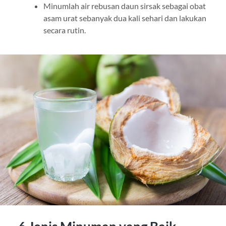
Minumlah air rebusan daun sirsak sebagai obat
asam urat sebanyak dua kali sehari dan lakukan
secara rutin.