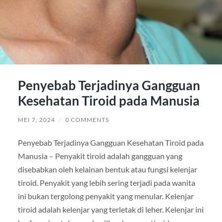
Penyebab Terjadinya Gangguan
Kesehatan Tiroid pada Manusia
MEI 7, 2024
/
0 COMMENTS
Penyebab Terjadinya Gangguan Kesehatan Tiroid pada
Manusia – Penyakit tiroid adalah gangguan yang
disebabkan oleh kelainan bentuk atau fungsi kelenjar
tiroid. Penyakit yang lebih sering terjadi pada wanita
ini bukan tergolong penyakit yang menular. Kelenjar
tiroid adalah kelenjar yang terletak di leher. Kelenjar ini