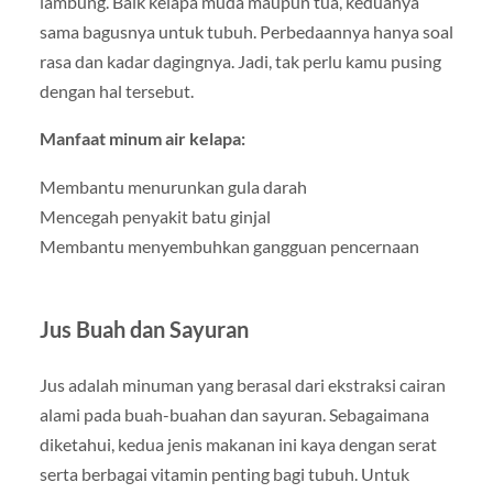
lambung. Baik kelapa muda maupun tua, keduanya
sama bagusnya untuk tubuh. Perbedaannya hanya soal
rasa dan kadar dagingnya. Jadi, tak perlu kamu pusing
dengan hal tersebut.
Manfaat minum air kelapa:
Membantu menurunkan gula darah
Mencegah penyakit batu ginjal
Membantu menyembuhkan gangguan pencernaan
Jus Buah dan Sayuran
Jus adalah minuman yang berasal dari ekstraksi cairan
alami pada buah-buahan dan sayuran. Sebagaimana
diketahui, kedua jenis makanan ini kaya dengan serat
serta berbagai vitamin penting bagi tubuh. Untuk