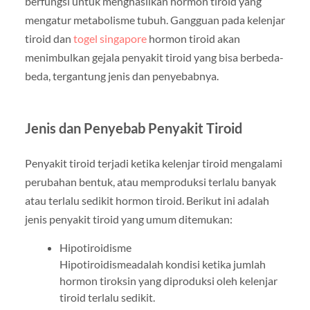
berfungsi untuk menghasilkan hormon tiroid yang
mengatur metabolisme tubuh. Gangguan pada kelenjar
tiroid dan
togel singapore
hormon tiroid akan
menimbulkan gejala penyakit tiroid yang bisa berbeda-
beda, tergantung jenis dan penyebabnya.
Jenis dan Penyebab Penyakit Tiroid
Penyakit tiroid terjadi ketika kelenjar tiroid mengalami
perubahan bentuk, atau memproduksi terlalu banyak
atau terlalu sedikit hormon tiroid. Berikut ini adalah
jenis penyakit tiroid yang umum ditemukan:
Hipotiroidisme
Hipotiroidismeadalah kondisi ketika jumlah
hormon tiroksin yang diproduksi oleh kelenjar
tiroid terlalu sedikit.