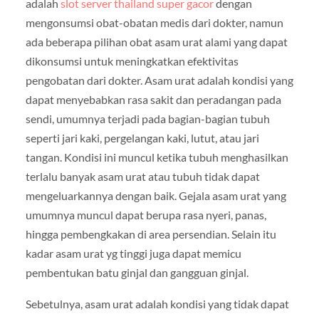
adalah
slot server thailand super gacor
dengan
mengonsumsi obat-obatan medis dari dokter, namun
ada beberapa pilihan obat asam urat alami yang dapat
dikonsumsi untuk meningkatkan efektivitas
pengobatan dari dokter. Asam urat adalah kondisi yang
dapat menyebabkan rasa sakit dan peradangan pada
sendi, umumnya terjadi pada bagian-bagian tubuh
seperti jari kaki, pergelangan kaki, lutut, atau jari
tangan. Kondisi ini muncul ketika tubuh menghasilkan
terlalu banyak asam urat atau tubuh tidak dapat
mengeluarkannya dengan baik. Gejala asam urat yang
umumnya muncul dapat berupa rasa nyeri, panas,
hingga pembengkakan di area persendian. Selain itu
kadar asam urat yg tinggi juga dapat memicu
pembentukan batu ginjal dan gangguan ginjal.
Sebetulnya, asam urat adalah kondisi yang tidak dapat