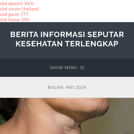
slot deposit 10rb
slot server thailand
slot gacor 777
slot bonus 100
BERITA INFORMASI SEPUTAR
KESEHATAN TERLENGKAP
SHOW MENU
BULAN:
MEI 2024