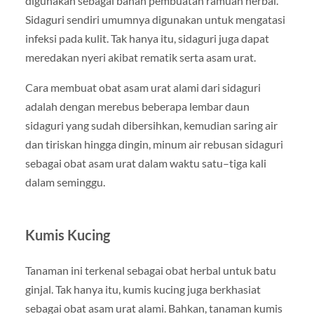
digunakan sebagai bahan pembuatan ramuan herbal.
Sidaguri sendiri umumnya digunakan untuk mengatasi
infeksi pada kulit. Tak hanya itu, sidaguri juga dapat
meredakan nyeri akibat rematik serta asam urat.
Cara membuat obat asam urat alami dari sidaguri
adalah dengan merebus beberapa lembar daun
sidaguri yang sudah dibersihkan, kemudian saring air
dan tiriskan hingga dingin, minum air rebusan sidaguri
sebagai obat asam urat dalam waktu satu–tiga kali
dalam seminggu.
Kumis Kucing
Tanaman ini terkenal sebagai obat herbal untuk batu
ginjal. Tak hanya itu, kumis kucing juga berkhasiat
sebagai obat asam urat alami. Bahkan, tanaman kumis