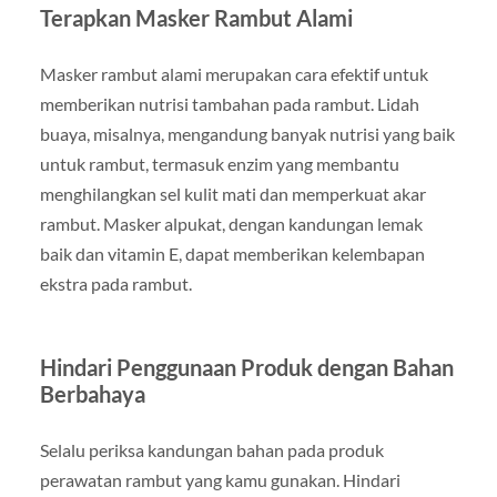
Terapkan Masker Rambut Alami
Masker rambut alami merupakan cara efektif untuk
memberikan nutrisi tambahan pada rambut. Lidah
buaya, misalnya, mengandung banyak nutrisi yang baik
untuk rambut, termasuk enzim yang membantu
menghilangkan sel kulit mati dan memperkuat akar
rambut. Masker alpukat, dengan kandungan lemak
baik dan vitamin E, dapat memberikan kelembapan
ekstra pada rambut.
Hindari Penggunaan Produk dengan Bahan
Berbahaya
Selalu periksa kandungan bahan pada produk
perawatan rambut yang kamu gunakan. Hindari