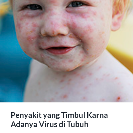
Penyakit yang Timbul Karna
Adanya Virus di Tubuh