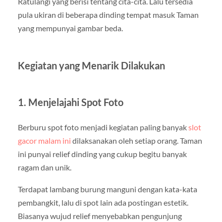
Ratulangi yang berisi tentang cita-cita. Lalu tersedia
pula ukiran di beberapa dinding tempat masuk Taman
yang mempunyai gambar beda.
Kegiatan yang Menarik Dilakukan
1. Menjelajahi Spot Foto
Berburu spot foto menjadi kegiatan paling banyak
slot
gacor malam ini
dilaksanakan oleh setiap orang. Taman
ini punyai relief dinding yang cukup begitu banyak
ragam dan unik.
Terdapat lambang burung manguni dengan kata-kata
pembangkit, lalu di spot lain ada postingan estetik.
Biasanya wujud relief menyebabkan pengunjung