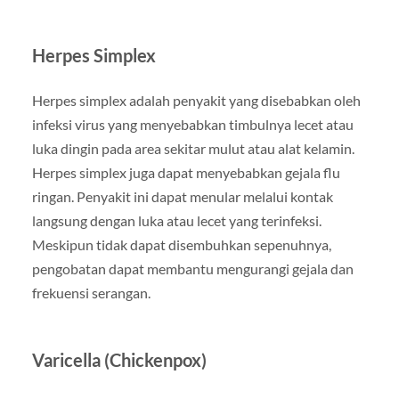
Herpes Simplex
Herpes simplex adalah penyakit yang disebabkan oleh
infeksi virus yang menyebabkan timbulnya lecet atau
luka dingin pada area sekitar mulut atau alat kelamin.
Herpes simplex juga dapat menyebabkan gejala flu
ringan. Penyakit ini dapat menular melalui kontak
langsung dengan luka atau lecet yang terinfeksi.
Meskipun tidak dapat disembuhkan sepenuhnya,
pengobatan dapat membantu mengurangi gejala dan
frekuensi serangan.
Varicella (Chickenpox)