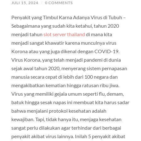
JULI 15, 2024
/
0 COMMENTS
Penyakit yang Timbul Karna Adanya Virus di Tubuh –
Sebagaimana yang sudah kita ketahui, tahun 2020
menjadi tahun
slot server thailand
di mana kita
menjadi sangat khawatir karena munculnya virus
Korona atau yang juga dikenal dengan COVID-19.
Virus Korona, yang telah menjadi pandemi di dunia
sejak awal tahun 2020, menyerang sistem pernapasan
manusia secara cepat di lebih dari 100 negara dan
mengakibatkan kematian hingga ratusan ribu jiwa.
Virus yang memiliki gejala umum seperti flu, demam,
batuk hingga sesak napas ini membuat kita harus sadar
bahwa menjalani protokol kesehatan adalah
kewajiban. Tapi, tidak hanya itu, menjaga kesehatan
sangat perlu dilakukan agar terhindar dari berbagai
penyakit akibat virus lainnya. Inilah 5 penyakit akibat