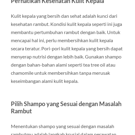
Perhatikan Kesehatan Kulit Kepala
Kulit kepala yang bersih dan sehat adalah kunci dari
kesehatan rambut. Kondisi kulit kepala seperti ini juga
membantu pertumbuhan rambut dengan baik. Untuk
mencapai hal ini, perlu membersihkan kulit kepala
secara teratur. Pori-pori kulit kepala yang bersih dapat
menyerap nutrisi dengan lebih baik. Gunakan shampo
dengan bahan-bahan alami seperti tea tree oil atau
chamomile untuk membersihkan tanpa merusak
keseimbangan alami kulit kepala.
Pilih Shampo yang Sesuai dengan Masalah
Rambut
Menentukan shampo yang sesuai dengan masalah
rambutmu adalah langkah krusial dalam perawatan