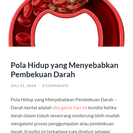
Pola Hidup yang Menyebabkan
Pembekuan Darah
JULI 31, 2024
/
0 COMMENTS
Pola Hidup yang Menyebabkan Pembekuan Darah –
Darah kental adalah
slot gacor hari ini
kondisi ketika
darah dalam tubuh seseorang cenderung lebih mudah
mengalami proses penggumpalan atau pembekuan
darah. Kondisi ini terkadang juga disebut sebagai