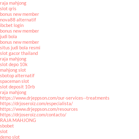
raja mahjong
slot qris
bonus new member
nova88 alternatif
ibcbet login
bonus new member
judi bola
bonus new member
situs judi bola resmi
slot gacor thailand
raja mahjong
slot depo 10k
mahjong slot
sbotop alternatif
spaceman slot
slot deposit 10rb
raja mahjong
https://www.drjeppson.com/our-services--treatments
https://drjoseroiz.com/especialista/
https://www.drjeppson.com/resources
https://drjoseroiz.com/contacto/
RAJA MAHJONG
sbobet
slot
demo slot