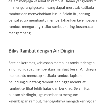
dalam menjaga kesehatan rambut. Bahan yang lembut
ini mengurangi gesekan yang dapat merusak kutikula
rambut dan menyebabkan kusut. Selain itu, sarung
bantal sutra membantu mempertahankan kelembapan
rambut, mengurangi risiko rambut kering, kusam, dan
mengembang.
Bilas Rambut dengan Air Dingin
Setelah keramas, kebiasaan membilas rambut dengan
air dingin dapat memberikan manfaat besar. Air dingin
membantu menutup kutikula rambut, lapisan
pelindung di batang rambut, sehingga membuat
rambut terlihat lebih halus dan berkilau. Selain itu,
bilasan air dingin juga membantu mengunci
kelembapan rambut, mencegahnya menjadi kering dan