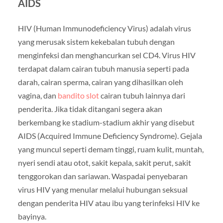
AIDS
HIV (Human Immunodeficiency Virus) adalah virus
yang merusak sistem kekebalan tubuh dengan
menginfeksi dan menghancurkan sel CD4. Virus HIV
terdapat dalam cairan tubuh manusia seperti pada
darah, cairan sperma, cairan yang dihasilkan oleh
vagina, dan
bandito slot
cairan tubuh lainnya dari
penderita. Jika tidak ditangani segera akan
berkembang ke stadium-stadium akhir yang disebut
AIDS (Acquired Immune Deficiency Syndrome). Gejala
yang muncul seperti demam tinggi, ruam kulit, muntah,
nyeri sendi atau otot, sakit kepala, sakit perut, sakit
tenggorokan dan sariawan. Waspadai penyebaran
virus HIV yang menular melalui hubungan seksual
dengan penderita HIV atau ibu yang terinfeksi HIV ke
bayinya.