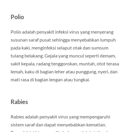
Polio
Polio adalah penyakit infeksi virus yang menyerang
susunan saraf pusat sehingga menyebabkan lumpuh
pada kaki, menginfeksi selaput otak dan sumsum
tulang belakang. Gejala yang muncul seperti demam,
sakit kepala, radang tenggorokan, muntah, otot terasa
lemah, kaku di bagian leher atau punggung, nyeri, dan
mati rasa di bagian lengan atau tungkai.
Rabies
Rabies adalah penyakit virus yang mempengaruhi
sistem saraf dan dapat menyebabkan kematian.