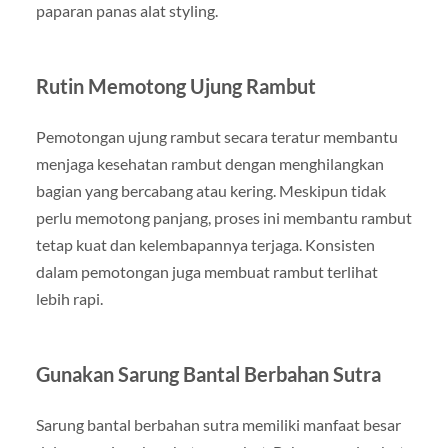
paparan panas alat styling.
Rutin Memotong Ujung Rambut
Pemotongan ujung rambut secara teratur membantu
menjaga kesehatan rambut dengan menghilangkan
bagian yang bercabang atau kering. Meskipun tidak
perlu memotong panjang, proses ini membantu rambut
tetap kuat dan kelembapannya terjaga. Konsisten
dalam pemotongan juga membuat rambut terlihat
lebih rapi.
Gunakan Sarung Bantal Berbahan Sutra
Sarung bantal berbahan sutra memiliki manfaat besar