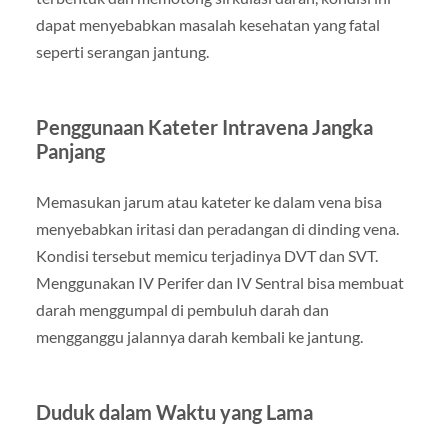
dapat menyebabkan masalah kesehatan yang fatal
seperti serangan jantung.
Penggunaan Kateter Intravena Jangka
Panjang
Memasukan jarum atau kateter ke dalam vena bisa
menyebabkan iritasi dan peradangan di dinding vena.
Kondisi tersebut memicu terjadinya DVT dan SVT.
Menggunakan IV Perifer dan IV Sentral bisa membuat
darah menggumpal di pembuluh darah dan
mengganggu jalannya darah kembali ke jantung.
Duduk dalam Waktu yang Lama