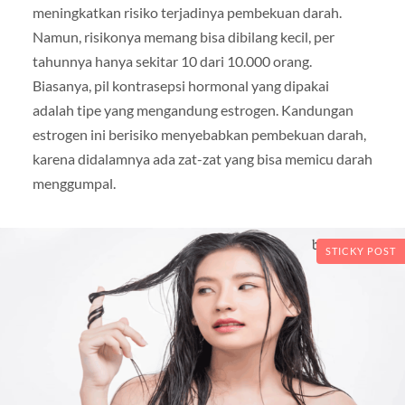
meningkatkan risiko terjadinya pembekuan darah.
Namun, risikonya memang bisa dibilang kecil, per
tahunnya hanya sekitar 10 dari 10.000 orang.
Biasanya, pil kontrasepsi hormonal yang dipakai
adalah tipe yang mengandung estrogen. Kandungan
estrogen ini berisiko menyebabkan pembekuan darah,
karena didalamnya ada zat-zat yang bisa memicu darah
menggumpal.
STICKY POST