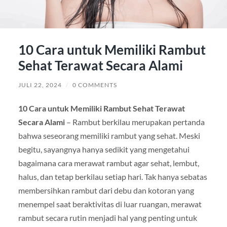
10 Cara untuk Memiliki Rambut
Sehat Terawat Secara Alami
JULI 22, 2024
/
0 COMMENTS
10 Cara untuk Memiliki Rambut Sehat Terawat
Secara Alami
– Rambut berkilau merupakan pertanda
bahwa seseorang memiliki rambut yang sehat. Meski
begitu, sayangnya hanya sedikit yang mengetahui
bagaimana cara merawat rambut agar sehat, lembut,
halus, dan tetap berkilau setiap hari. Tak hanya sebatas
membersihkan rambut dari debu dan kotoran yang
menempel saat beraktivitas di luar ruangan, merawat
rambut secara rutin menjadi hal yang penting untuk