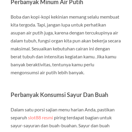
Perbanyak Minum Air Putih
Boba dan kopi-kopi kekinian memang selalu membuat
kita tergoda. Tapi, jangan lupa untuk perhatikan
asupan air putih juga, karena dengan tercukupinya air
dalam tubuh, fungsi organ kita pun akan bekerja secara
maksimal. Sesuaikan kebutuhan cairan ini dengan
berat tubuh dan intensitas kegiatan kamu. Jika kamu
banyak beraktivitas, tentunya kamu perlu
mengonsumsi air putih lebih banyak.
Perbanyak Konsumsi Sayur Dan Buah
Dalam satu porsi sajian menu harian Anda, pastikan
separuh
slot88 resmi
piring terdapat bagian untuk
sayur-sayuran dan buah-buahan. Sayur dan buah