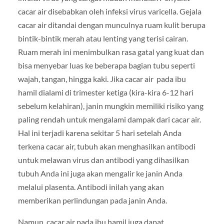
cacar air disebabkan oleh infeksi virus varicella. Gejala
cacar air ditandai dengan munculnya ruam kulit berupa
bintik-bintik merah atau lenting yang terisi cairan.
Ruam merah ini menimbulkan rasa gatal yang kuat dan
bisa menyebar luas ke beberapa bagian tubu seperti
wajah, tangan, hingga kaki. Jika cacar air pada ibu
hamil dialami di trimester ketiga (kira-kira 6-12 hari
sebelum kelahiran), janin mungkin memiliki risiko yang
paling rendah untuk mengalami dampak dari cacar air.
Hal ini terjadi karena sekitar 5 hari setelah Anda
terkena cacar air, tubuh akan menghasilkan antibodi
untuk melawan virus dan antibodi yang dihasilkan
tubuh Anda ini juga akan mengalir ke janin Anda
melalui plasenta. Antibodi inilah yang akan
memberikan perlindungan pada janin Anda.
Namun, cacar air pada ibu hamil juga dapat