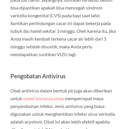
bisa dipastikan apakah bisa mencegah sindrom
varicella kongenital (CVS) pada bayi saat lahir.
Suntikan perlindungan cacar ini dapat bekerja pada
tubuh ibu hamil sekitar 3 minggu. Oleh karena itu, jika
Anda masih kembali terkena cacar air lebih dari 3
minggu setelah disuntik, maka Anda perlu
mendapatkan suntikan VIZG lagi.
Pengobatan Antivirus
Obat antivirus dalam bentuk pil juga akan diberikan
untuk
sweet bonanza xmas
mempercepat masa
penyembuhan infeksi. Jenis antivirus yang biasa
digunakan untuk menghentikan infeksi virus vericella
adalah acyvlovir. Obat ini akan lebih efektif apabila