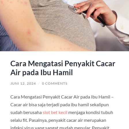
Cara Mengatasi Penyakit Cacar
Air pada Ibu Hamil
JUNI 12, 2024
/
0 COMMENTS
Cara Mengatasi Penyakit Cacar Air pada Ibu Hamil –
Cacar air bisa saja terjadi pada ibu hamil sekalipun
sudah berusaha
slot bet kecil
menjaga kondisi tubuh
selalu fit. Pasalnya, penyakit cacar air merupakan
infeksi virus yang sangat mudah menular. Penyakit