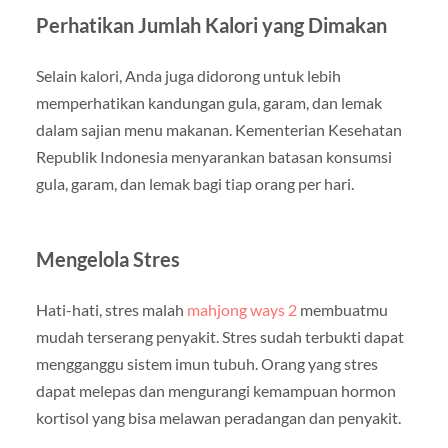
Perhatikan Jumlah Kalori yang Dimakan
Selain kalori, Anda juga didorong untuk lebih
memperhatikan kandungan gula, garam, dan lemak
dalam sajian menu makanan. Kementerian Kesehatan
Republik Indonesia menyarankan batasan konsumsi
gula, garam, dan lemak bagi tiap orang per hari.
Mengelola Stres
Hati-hati, stres malah
mahjong ways 2
membuatmu
mudah terserang penyakit. Stres sudah terbukti dapat
mengganggu sistem imun tubuh. Orang yang stres
dapat melepas dan mengurangi kemampuan hormon
kortisol yang bisa melawan peradangan dan penyakit.