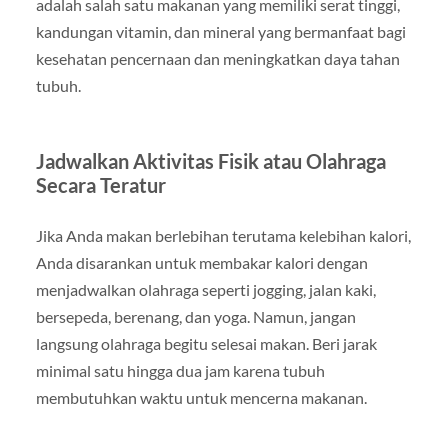
adalah salah satu makanan yang memiliki serat tinggi,
kandungan vitamin, dan mineral yang bermanfaat bagi
kesehatan pencernaan dan meningkatkan daya tahan
tubuh.
Jadwalkan Aktivitas Fisik atau Olahraga
Secara Teratur
Jika Anda makan berlebihan terutama kelebihan kalori,
Anda disarankan untuk membakar kalori dengan
menjadwalkan olahraga seperti jogging, jalan kaki,
bersepeda, berenang, dan yoga. Namun, jangan
langsung olahraga begitu selesai makan. Beri jarak
minimal satu hingga dua jam karena tubuh
membutuhkan waktu untuk mencerna makanan.