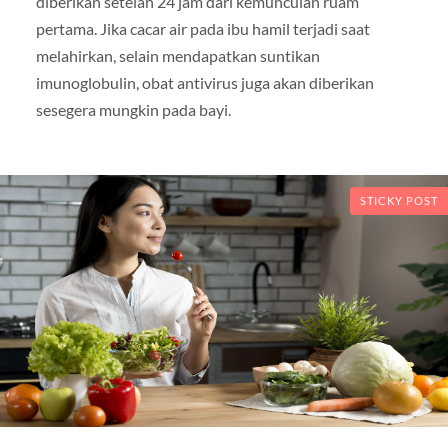
diberikan setelah 24 jam dari kemunculan ruam
pertama. Jika cacar air pada ibu hamil terjadi saat
melahirkan, selain mendapatkan suntikan
imunoglobulin, obat antivirus juga akan diberikan
sesegera mungkin pada bayi.
STICKY POST