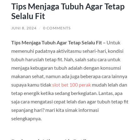
Tips Menjaga Tubuh Agar Tetap
Selalu Fit
JUNI 8, 2024
/
0 COMMENTS
Tips Menjaga Tubuh Agar Tetap Selalu Fit –
Untuk
memenuhi padatnya aktivitasmu sehari-hari, kondisi
tubuh haruslah tetap fit. Nah, salah satu cara untuk
menjaga kebugaran tubuh adalah dengan konsumsi
makanan sehat, namun ada juga beberapa cara lainnya
supaya kamu tidak
slot bet 100 perak
mudah lelah dan
tetap energik ketika sedang berkegiatan. Lantas, apa
saja cara mengatasi cepat lelah dan agar tubuh tetap fit
sepanjang hari? mari kita simak informasi
selengkapnya.