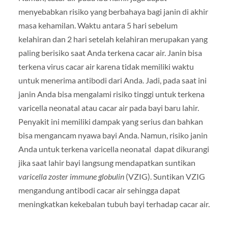
menyebabkan risiko yang berbahaya bagi janin di akhir
masa kehamilan. Waktu antara 5 hari sebelum
kelahiran dan 2 hari setelah kelahiran merupakan yang
paling berisiko saat Anda terkena cacar air. Janin bisa
terkena virus cacar air karena tidak memiliki waktu
untuk menerima antibodi dari Anda. Jadi, pada saat ini
janin Anda bisa mengalami risiko tinggi untuk terkena
varicella neonatal atau cacar air pada bayi baru lahir.
Penyakit ini memiliki dampak yang serius dan bahkan
bisa mengancam nyawa bayi Anda. Namun, risiko janin
Anda untuk terkena varicella neonatal dapat dikurangi
jika saat lahir bayi langsung mendapatkan suntikan
varicella zoster immune globulin
(VZIG). Suntikan VZIG
mengandung antibodi cacar air sehingga dapat
meningkatkan kekebalan tubuh bayi terhadap cacar air.