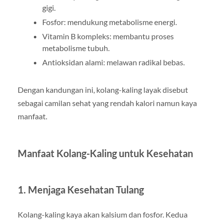
gigi.
Fosfor: mendukung metabolisme energi.
Vitamin B kompleks: membantu proses
metabolisme tubuh.
Antioksidan alami: melawan radikal bebas.
Dengan kandungan ini, kolang-kaling layak disebut
sebagai camilan sehat yang rendah kalori namun kaya
manfaat.
Manfaat Kolang-Kaling untuk Kesehatan
1. Menjaga Kesehatan Tulang
Kolang-kaling kaya akan kalsium dan fosfor. Kedua