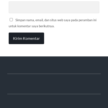
Simpan nama, email, dan situs web saya pada peramban ini
untuk komentar saya berikutnya.