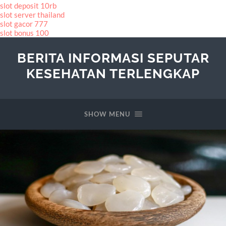
slot deposit 10rb
slot server thailand
slot gacor 777
slot bonus 100
BERITA INFORMASI SEPUTAR
KESEHATAN TERLENGKAP
SHOW MENU