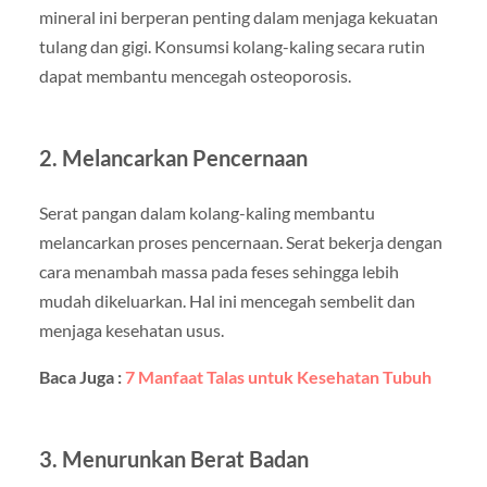
mineral ini berperan penting dalam menjaga kekuatan
tulang dan gigi. Konsumsi kolang-kaling secara rutin
dapat membantu mencegah osteoporosis.
2. Melancarkan Pencernaan
Serat pangan dalam kolang-kaling membantu
melancarkan proses pencernaan. Serat bekerja dengan
cara menambah massa pada feses sehingga lebih
mudah dikeluarkan. Hal ini mencegah sembelit dan
menjaga kesehatan usus.
Baca Juga :
7 Manfaat Talas untuk Kesehatan Tubuh
3. Menurunkan Berat Badan