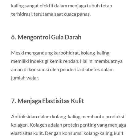
kaling sangat efektif dalam menjaga tubuh tetap
terhidrasi, terutama saat cuaca panas.
6. Mengontrol Gula Darah
Meski mengandung karbohidrat, kolang-kaling
memiliki indeks glikemik rendah. Hal ini membuatnya
aman di konsumsi oleh penderita diabetes dalam
jumlah wajar.
7. Menjaga Elastisitas Kulit
Antioksidan dalam kolang-kaling membantu produksi
kolagen. Kolagen adalah protein penting yang menjaga
elastisitas kulit. Dengan konsumsi kolang-kaling, kulit