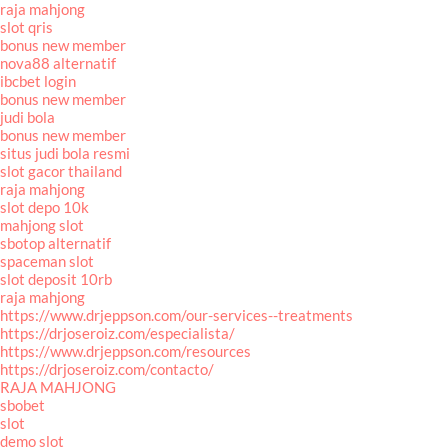
raja mahjong
slot qris
bonus new member
nova88 alternatif
ibcbet login
bonus new member
judi bola
bonus new member
situs judi bola resmi
slot gacor thailand
raja mahjong
slot depo 10k
mahjong slot
sbotop alternatif
spaceman slot
slot deposit 10rb
raja mahjong
https://www.drjeppson.com/our-services--treatments
https://drjoseroiz.com/especialista/
https://www.drjeppson.com/resources
https://drjoseroiz.com/contacto/
RAJA MAHJONG
sbobet
slot
demo slot