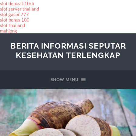
slot deposit 10rb
slot server thailand
slot gacor 777
slot bonus 100
slot thailand
mahjong
BERITA INFORMASI SEPUTAR
KESEHATAN TERLENGKAP
SHOW MENU