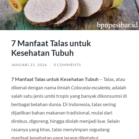
7 Manfaat Talas untuk
Kesehatan Tubuh
JANUARI 21, 2026
/
0 COMMENTS
7 Manfaat Talas untuk Kesehatan Tubuh
– Talas, atau
dikenal dengan nama ilmiah
Colocasia esculenta
, adalah
salah satu jenis umbi tropis yang banyak dikonsumsi di
berbagai belahan dunia. Di Indonesia, talas sering
dijadikan bahan makanan tradisional, mulai dari
direbus, digoreng, hingga diolah menjadi kue. Selain
rasanya yang khas, talas menyimpan segudang
manfaat kesehatan yang jarang diketahui.