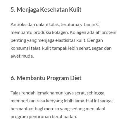
5. Menjaga Kesehatan Kulit
Antioksidan dalam talas, terutama vitamin C,
membantu produksi kolagen. Kolagen adalah protein
penting yang menjaga elastisitas kulit. Dengan
konsumsi talas, kulit tampak lebih sehat, segar, dan
awet muda.
6. Membantu Program Diet
Talas rendah lemak namun kaya serat, sehingga
memberikan rasa kenyang lebih lama. Hal ini sangat
bermanfaat bagi mereka yang sedang menjalani
program penurunan berat badan.