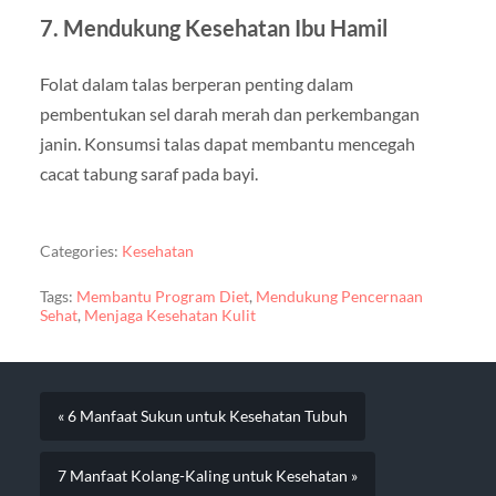
7. Mendukung Kesehatan Ibu Hamil
Folat dalam talas berperan penting dalam
pembentukan sel darah merah dan perkembangan
janin. Konsumsi talas dapat membantu mencegah
cacat tabung saraf pada bayi.
Categories:
Kesehatan
Tags:
Membantu Program Diet
,
Mendukung Pencernaan
Sehat
,
Menjaga Kesehatan Kulit
« 6 Manfaat Sukun untuk Kesehatan Tubuh
7 Manfaat Kolang-Kaling untuk Kesehatan »