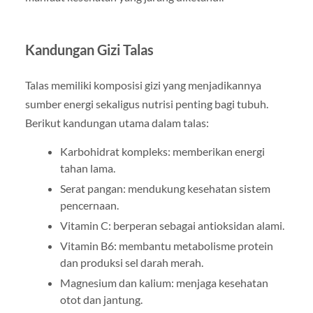
Kandungan Gizi Talas
Talas memiliki komposisi gizi yang menjadikannya
sumber energi sekaligus nutrisi penting bagi tubuh.
Berikut kandungan utama dalam talas:
Karbohidrat kompleks: memberikan energi
tahan lama.
Serat pangan: mendukung kesehatan sistem
pencernaan.
Vitamin C: berperan sebagai antioksidan alami.
Vitamin B6: membantu metabolisme protein
dan produksi sel darah merah.
Magnesium dan kalium: menjaga kesehatan
otot dan jantung.