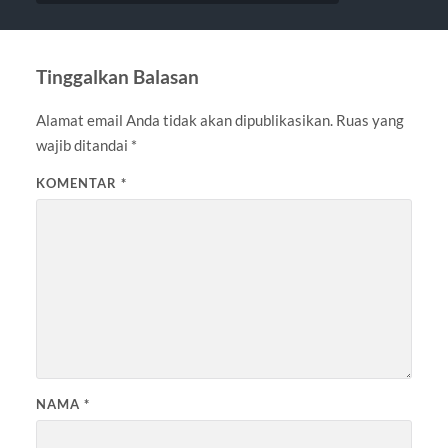
Tinggalkan Balasan
Alamat email Anda tidak akan dipublikasikan.
Ruas yang
wajib ditandai
*
KOMENTAR
*
NAMA
*