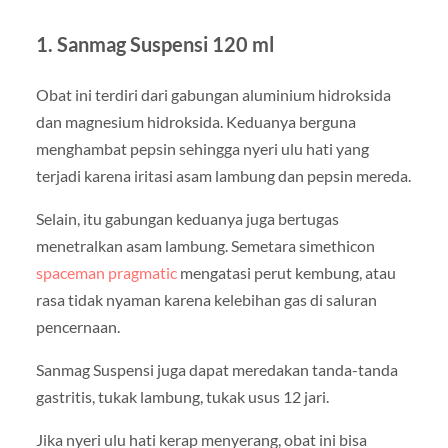
1. Sanmag Suspensi 120 ml
Obat ini terdiri dari gabungan aluminium hidroksida
dan magnesium hidroksida. Keduanya berguna
menghambat pepsin sehingga nyeri ulu hati yang
terjadi karena iritasi asam lambung dan pepsin mereda.
Selain, itu gabungan keduanya juga bertugas
menetralkan asam lambung. Semetara simethicon
spaceman pragmatic
mengatasi perut kembung, atau
rasa tidak nyaman karena kelebihan gas di saluran
pencernaan.
Sanmag Suspensi juga dapat meredakan tanda-tanda
gastritis, tukak lambung, tukak usus 12 jari.
Jika nyeri ulu hati kerap menyerang, obat ini bisa