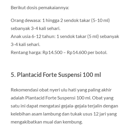
Berikut dosis pemakaiannya:
Orang dewasa: 1 hingga 2 sendok takar (5-10 ml)
sebanyak 3-4 kali sehari.
Anak usia 6-12 tahun: 1 sendok takar (5 ml) sebanyak
3-4 kali sehari.
Rentang harga: Rp14.500 – Rp14.600 per botol.
5. Plantacid Forte Suspensi 100 ml
Rekomendasi obat nyeri ulu hati yang paling akhir
adalah Plantacid Forte Suspensi 100 ml. Obat yang
satu ini dapat mengatasi gejala-gejala terjalin dengan
kelebihan asam lambung dan tukak usus 12 jari yang
mengakibatkan mual dan kembung.