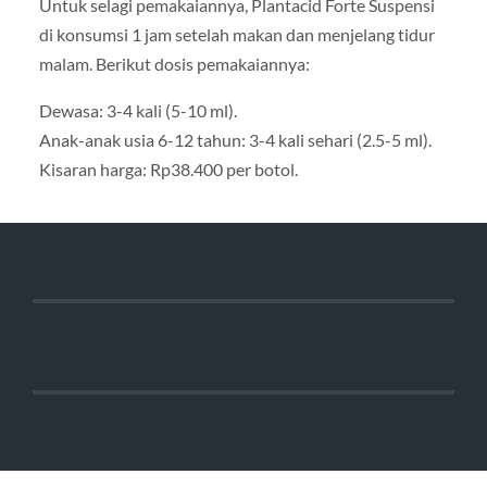
Untuk selagi pemakaiannya, Plantacid Forte Suspensi
di konsumsi 1 jam setelah makan dan menjelang tidur
malam. Berikut dosis pemakaiannya:
Dewasa: 3-4 kali (5-10 ml).
Anak-anak usia 6-12 tahun: 3-4 kali sehari (2.5-5 ml).
Kisaran harga: Rp38.400 per botol.