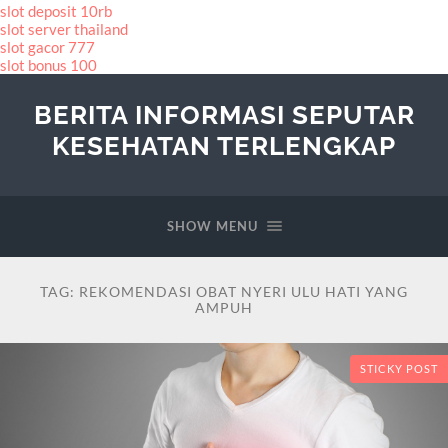
slot deposit 10rb
slot server thailand
slot gacor 777
slot bonus 100
BERITA INFORMASI SEPUTAR
KESEHATAN TERLENGKAP
SHOW MENU
TAG:
REKOMENDASI OBAT NYERI ULU HATI YANG
AMPUH
STICKY POST