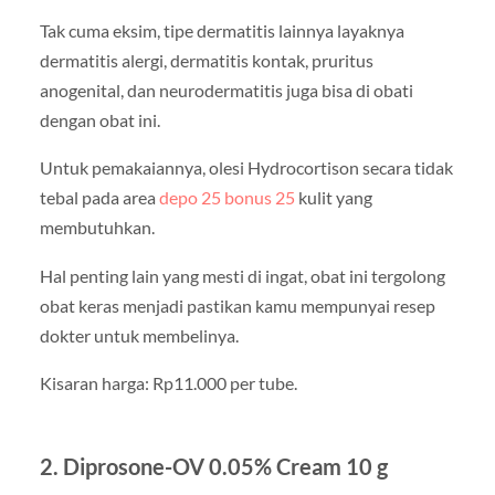
Tak cuma eksim, tipe dermatitis lainnya layaknya
dermatitis alergi, dermatitis kontak, pruritus
anogenital, dan neurodermatitis juga bisa di obati
dengan obat ini.
Untuk pemakaiannya, olesi Hydrocortison secara tidak
tebal pada area
depo 25 bonus 25
kulit yang
membutuhkan.
Hal penting lain yang mesti di ingat, obat ini tergolong
obat keras menjadi pastikan kamu mempunyai resep
dokter untuk membelinya.
Kisaran harga: Rp11.000 per tube.
2. Diprosone-OV 0.05% Cream 10 g