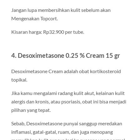
Jangan lupa membersihkan kulit sebelum akan
Mengenakan Topcort.
Kisaran harga: Rp32.900 per tube.
4. Desoximetasone 0.25 % Cream 15 gr
Desoximetasone Cream adalah obat kortikosteroid
topikal.
Jika kamu mengalami radang kulit akut, kelainan kulit
alergis dan kronis, atau psoriasis, obat ini bisa menjadi
pilihan yang tepat.
Sebab, Desoximetasone punyai sanggup meredakan
inflamasi, gatal-gatal, ruam, dan juga menopang