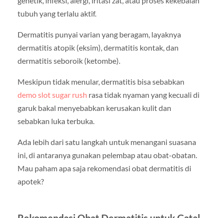
genetik, infeksi, alergi, iritasi zat, atau proses kekebalan
tubuh yang terlalu aktif.
Dermatitis punyai varian yang beragam, layaknya
dermatitis atopik (eksim), dermatitis kontak, dan
dermatitis seboroik (ketombe).
Meskipun tidak menular, dermatitis bisa sebabkan
demo slot sugar rush
rasa tidak nyaman yang kecuali di
garuk bakal menyebabkan kerusakan kulit dan
sebabkan luka terbuka.
Ada lebih dari satu langkah untuk menangani suasana
ini, di antaranya gunakan pelembap atau obat-obatan.
Mau paham apa saja rekomendasi obat dermatitis di
apotek?