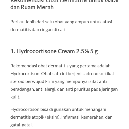
Rekomendasi Obat Dermatitis untuk Gatal
dan Ruam Merah
Berikut lebih dari satu obat yang ampuh untuk atasi
dermatitis dan ringan di cari:
1. Hydrocortisone Cream 2.5% 5 g
Rekomendasi obat dermatitis yang pertama adalah
Hydrocortison. Obat satu ini berjenis adrenokortikal
steroid berwujud krim yang mempunyai sifat anti
peradangan, anti alergi, dan anti pruritus pada jaringan
kulit.
Hydrocortison bisa di gunakan untuk menangani
dermatitis atopik (eksim), inflamasi, kemerahan, dan
gatal-gatal.