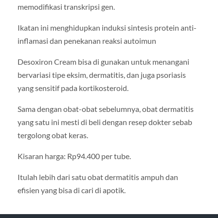
memodifikasi transkripsi gen.
Ikatan ini menghidupkan induksi sintesis protein anti-
inflamasi dan penekanan reaksi autoimun
Desoxiron Cream bisa di gunakan untuk menangani
bervariasi tipe eksim, dermatitis, dan juga psoriasis
yang sensitif pada kortikosteroid.
Sama dengan obat-obat sebelumnya, obat dermatitis
yang satu ini mesti di beli dengan resep dokter sebab
tergolong obat keras.
Kisaran harga: Rp94.400 per tube.
Itulah lebih dari satu obat dermatitis ampuh dan
efisien yang bisa di cari di apotik.