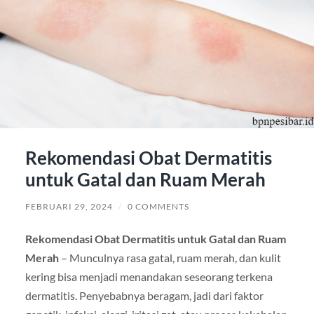
Rekomendasi Obat Dermatitis
untuk Gatal dan Ruam Merah
FEBRUARI 29, 2024
/
0 COMMENTS
Rekomendasi Obat Dermatitis untuk Gatal dan Ruam
Merah
– Munculnya rasa gatal, ruam merah, dan kulit
kering bisa menjadi menandakan seseorang terkena
dermatitis. Penyebabnya beragam, jadi dari faktor