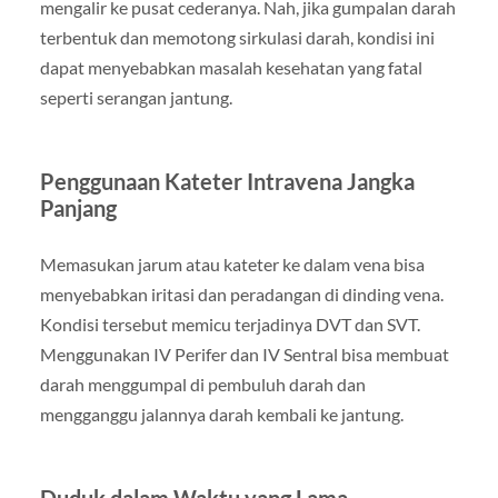
mengalir ke pusat cederanya. Nah, jika gumpalan darah
terbentuk dan memotong sirkulasi darah, kondisi ini
dapat menyebabkan masalah kesehatan yang fatal
seperti serangan jantung.
Penggunaan Kateter Intravena Jangka
Panjang
Memasukan jarum atau kateter ke dalam vena bisa
menyebabkan iritasi dan peradangan di dinding vena.
Kondisi tersebut memicu terjadinya DVT dan SVT.
Menggunakan IV Perifer dan IV Sentral bisa membuat
darah menggumpal di pembuluh darah dan
mengganggu jalannya darah kembali ke jantung.
Duduk dalam Waktu yang Lama