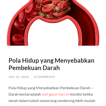
Pola Hidup yang Menyebabkan
Pembekuan Darah
JULI 31, 2024
/
0 COMMENTS
Pola Hidup yang Menyebabkan Pembekuan Darah –
Darah kental adalah
slot gacor hari ini
kondisi ketika
darah dalam tubuh seseorang cenderung lebih mudah