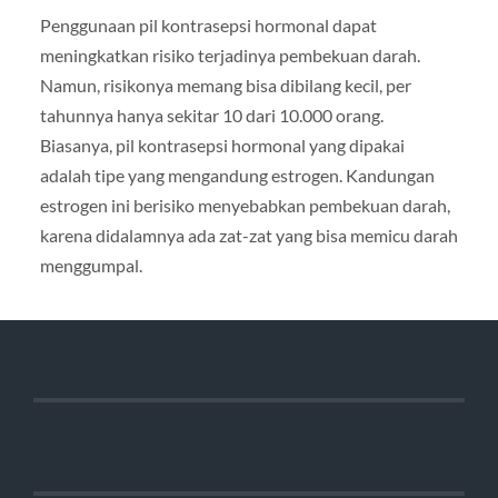
Penggunaan pil kontrasepsi hormonal dapat
meningkatkan risiko terjadinya pembekuan darah.
Namun, risikonya memang bisa dibilang kecil, per
tahunnya hanya sekitar 10 dari 10.000 orang.
Biasanya, pil kontrasepsi hormonal yang dipakai
adalah tipe yang mengandung estrogen. Kandungan
estrogen ini berisiko menyebabkan pembekuan darah,
karena didalamnya ada zat-zat yang bisa memicu darah
menggumpal.