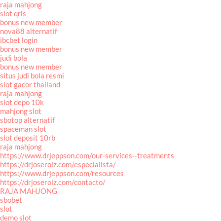
raja mahjong
slot qris
bonus new member
nova88 alternatif
ibcbet login
bonus new member
judi bola
bonus new member
situs judi bola resmi
slot gacor thailand
raja mahjong
slot depo 10k
mahjong slot
sbotop alternatif
spaceman slot
slot deposit 10rb
raja mahjong
https://www.drjeppson.com/our-services--treatments
https://drjoseroiz.com/especialista/
https://www.drjeppson.com/resources
https://drjoseroiz.com/contacto/
RAJA MAHJONG
sbobet
slot
demo slot