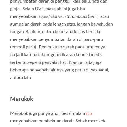
penyumbatan darah di panggul, kaki, siku, hati dan
ginjal. Selain DVT, masalah ini juga bisa
menyebabkan
superficial vein thrombosis
(SVT) atau
gumpalan darah pada lengan atas, lengan bawah, dan
tangan. Bahkan, dalam beberapa kasus berisiko
menyebabkan penyumbatan darah di paru-paru
(emboli paru). Pembekuan darah pada umumnya
terjadi karena faktor genetik atau kondisi medis
tertentu seperti penyakit hati. Namun, ada juga
beberapa penyebab lainnya yang perlu diwaspadai,
antara lain:
Merokok
Merokok juga punya andil besar dalam
rtp
menyebabkan pembekuan darah. Sebab merokok