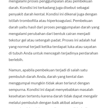
mengalami proses penggumpalan atau pembekuan
darah. Kondisi ini terkadang juga disebut sebagai
penyakit darah kental. Kondisi ini dikenal juga dengan
istilah trombofilia atau hiperkoagulasi. Pembekuan
darah yaitu hasil dari proses penggumpalan darah yang
mengalami perubahan dari bentuk cairan menjadi
tekstur gel atau setengah padat. Proses ini adalah hal
yang normal terjadi ketika terdapat luka atau sayatan
di tubuh Anda untuk mencegah terjadinya perdarahan
berlebih.
Namun, apabila pembekuan terjadi di salah satu
pembuluh darah Anda, darah yang kental dan
menggumpal mungkin tidak akan terlarut dengan
sempurna. Kondisi ini dapat menyebabkan masalah
kesehatan tertentu karena darah tidak dapat mengalir
melalui pembuluh dengan baik akibat adanya