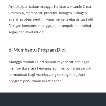
Antioksidan dalam mangga, terutama vitamin C dan
vitamin A, membantu produksi kolagen. Kolagen
adalah protein penting yang menjaga elastisitas kulit.
Dengan konsumsi mangga, kulit tampak lebih sehat,
segar, dan awet muda.
6. Membantu Program Diet
Mangga rendah kalori namun kaya serat, sehingga
memberikan rasa kenyang lebih lama. Hal ini sangat
bermanfaat bagi mereka yang sedang menjalani
program penurunan berat badan.