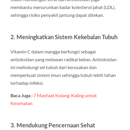
membantu menurunkan kadar kolesterol jahat (LDL),
sehingga risiko penyakit jantung dapat ditekan.
2. Meningkatkan Sistem Kekebalan Tubuh
Vitamin C dalam mangga berfungsi sebagai
antioksidan yang melawan radikal bebas. Antioksidan
ini melindungi sel tubuh dari kerusakan dan
memperkuat sistem imun sehingga tubuh lebih tahan
terhadap infeksi.
Baca Juga :
7 Manfaat Kolang-Kaling untuk
Kesehatan
3. Mendukung Pencernaan Sehat