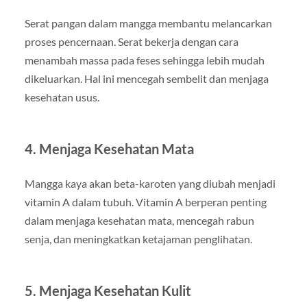
Serat pangan dalam mangga membantu melancarkan
proses pencernaan. Serat bekerja dengan cara
menambah massa pada feses sehingga lebih mudah
dikeluarkan. Hal ini mencegah sembelit dan menjaga
kesehatan usus.
4. Menjaga Kesehatan Mata
Mangga kaya akan beta-karoten yang diubah menjadi
vitamin A dalam tubuh. Vitamin A berperan penting
dalam menjaga kesehatan mata, mencegah rabun
senja, dan meningkatkan ketajaman penglihatan.
5. Menjaga Kesehatan Kulit